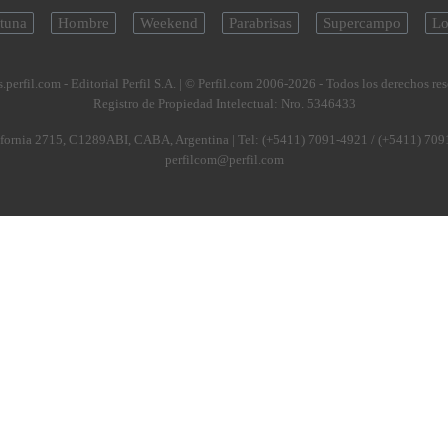
tuna
Hombre
Weekend
Parabrisas
Supercampo
Lo
.perfil.com - Editorial Perfil S.A.
| © Perfil.com 2006-2026 - Todos los derechos re
Registro de Propiedad Intelectual: Nro. 5346433
fornia 2715
,
C1289ABI
,
CABA, Argentina
| Tel:
(+5411) 7091-4921
/
(+5411) 709
perfilcom@perfil.com