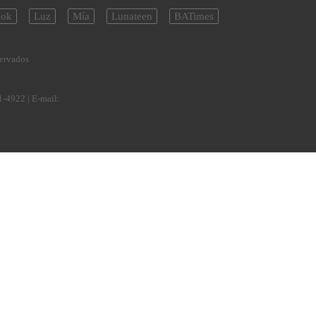
ok
Luz
Mía
Lunateen
BATimes
servados
1-4922
| E-mail: