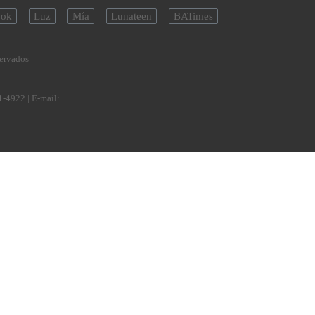
ok
Luz
Mía
Lunateen
BATimes
servados
1-4922
| E-mail: