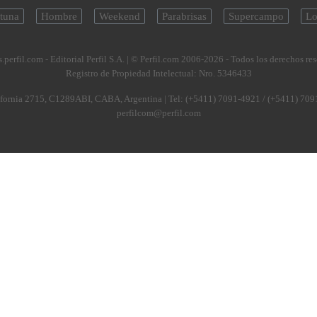
tuna
Hombre
Weekend
Parabrisas
Supercampo
Lo
.perfil.com - Editorial Perfil S.A.
| © Perfil.com 2006-2026 - Todos los derechos re
Registro de Propiedad Intelectual: Nro. 5346433
fornia 2715
,
C1289ABI
,
CABA, Argentina
| Tel:
(+5411) 7091-4921
/
(+5411) 709
perfilcom@perfil.com