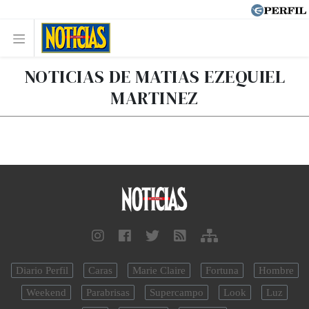
NOTICIAS DE MATIAS EZEQUIEL
MARTINEZ
Diario Perfil
Caras
Marie Claire
Fortuna
Hombre
Weekend
Parabrisas
Supercampo
Look
Luz