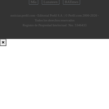
Mía
Lunateen
BATimes
noticias.perfil.com - Editorial Perfil S.A.
| © Perfil.com 2006-2026 -
Todos los derechos reservados
Registro de Propiedad Intelectual: Nro. 5346433