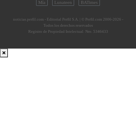
Mía
Lunateen
BATimes
noticias.perfil.com - Editorial Perfil S.A.
| © Perfil.com 2006-2026 -
Todos los derechos reservados
Registro de Propiedad Intelectual: Nro. 5346433