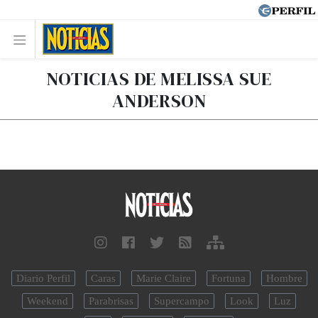
NOTICIAS DE MELISSA SUE
ANDERSON
Diario Perfil
Caras
Marie Claire
Fortuna
Hombre
Weekend
Parabrisas
Supercampo
Look
Luz