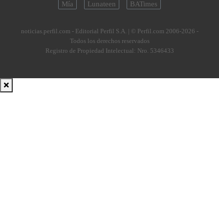
Mía
Lunateen
BATimes
noticias.perfil.com - Editorial Perfil S.A.
| © Perfil.com 2006-2026 -
Todos los derechos reservados
Registro de Propiedad Intelectual: Nro. 5346433