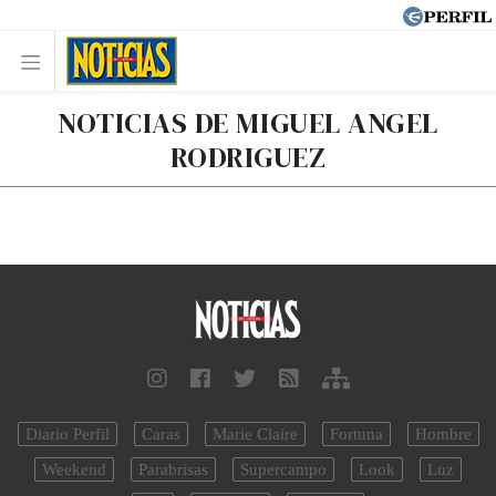
NOTICIAS DE MIGUEL ANGEL
RODRIGUEZ
Diario Perfil
Caras
Marie Claire
Fortuna
Hombre
Weekend
Parabrisas
Supercampo
Look
Luz