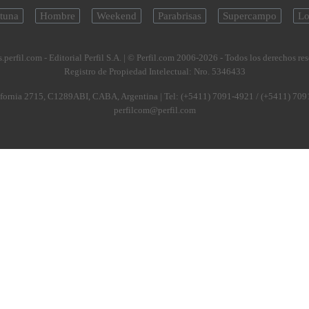
tuna
Hombre
Weekend
Parabrisas
Supercampo
Lo
.perfil.com - Editorial Perfil S.A.
| © Perfil.com 2006-2026 - Todos los derechos re
Registro de Propiedad Intelectual: Nro. 5346433
fornia 2715
,
C1289ABI
,
CABA, Argentina
| Tel:
(+5411) 7091-4921
/
(+5411) 709
perfilcom@perfil.com