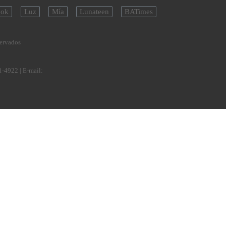
ok
Luz
Mía
Lunateen
BATimes
servados
1-4922
| E-mail: