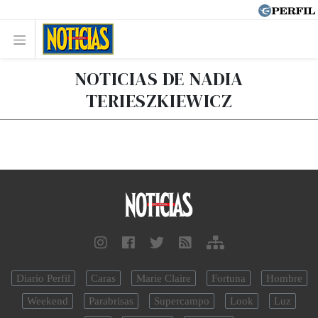
NOTICIAS DE NADIA
TERIESZKIEWICZ
Diario Perfil
Caras
Marie Claire
Fortuna
Hombre
Weekend
Parabrisas
Supercampo
Look
Luz