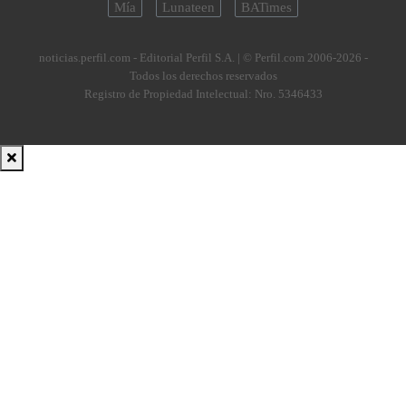
Mía
Lunateen
BATimes
noticias.perfil.com - Editorial Perfil S.A.
| © Perfil.com 2006-2026 -
Todos los derechos reservados
Registro de Propiedad Intelectual: Nro. 5346433