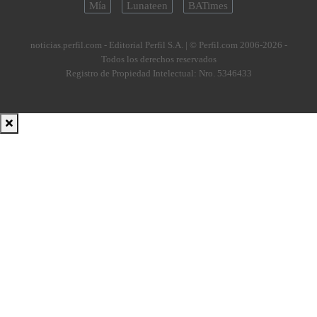
Mía
Lunateen
BATimes
noticias.perfil.com - Editorial Perfil S.A.
| © Perfil.com 2006-2026 -
Todos los derechos reservados
Registro de Propiedad Intelectual: Nro. 5346433