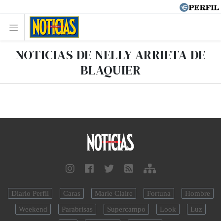
NOTICIAS DE NELLY ARRIETA DE
BLAQUIER
Diario Perfil
Caras
Marie Claire
Fortuna
Hombre
Weekend
Parabrisas
Supercampo
Look
Luz