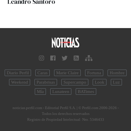
Leandro Santoro
Diario Perfil
Caras
Marie Claire
Fortuna
Hombre
Weekend
Parabrisas
Supercampo
Look
Luz
Mía
Lunateen
BATimes
noticias.perfil.com - Editorial Perfil S.A.
| © Perfil.com 2006-2026 -
Todos los derechos reservados
Registro de Propiedad Intelectual: Nro. 5346433