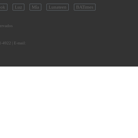
ok
Luz
Mía
Lunateen
BATimes
servados
1-4922
| E-mail: