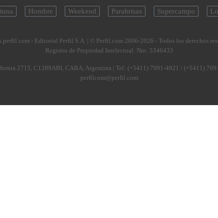
tuna
Hombre
Weekend
Parabrisas
Supercampo
Lo
.perfil.com - Editorial Perfil S.A.
| © Perfil.com 2006-2026 - Todos los derechos re
Registro de Propiedad Intelectual: Nro. 5346433
fornia 2715
,
C1289ABI
,
CABA, Argentina
| Tel:
(+5411) 7091-4921
/
(+5411) 709
perfilcom@perfil.com