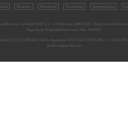
tuna
Hombre
Weekend
Parabrisas
Supercampo
Lo
.perfil.com - Editorial Perfil S.A.
| © Perfil.com 2006-2026 - Todos los derechos re
Registro de Propiedad Intelectual: Nro. 5346433
fornia 2715
,
C1289ABI
,
CABA, Argentina
| Tel:
(+5411) 7091-4921
/
(+5411) 709
perfilcom@perfil.com