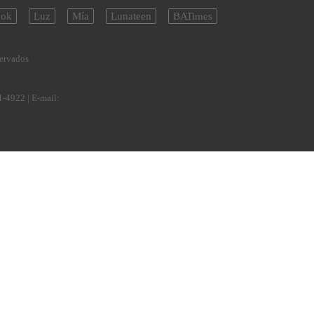
ok
Luz
Mía
Lunateen
BATimes
servados
1-4922
| E-mail: