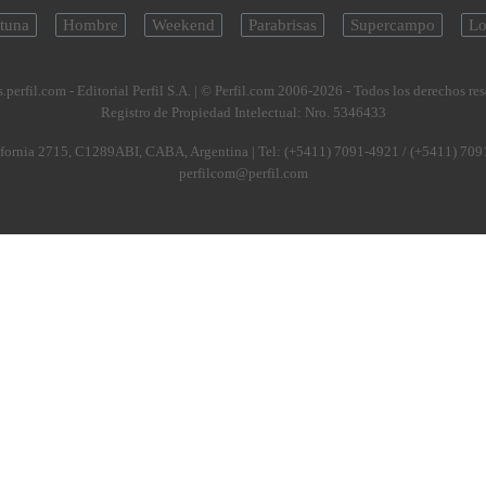
tuna
Hombre
Weekend
Parabrisas
Supercampo
Lo
.perfil.com - Editorial Perfil S.A.
| © Perfil.com 2006-2026 - Todos los derechos re
Registro de Propiedad Intelectual: Nro. 5346433
fornia 2715
,
C1289ABI
,
CABA, Argentina
| Tel:
(+5411) 7091-4921
/
(+5411) 709
perfilcom@perfil.com