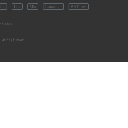
ok
Luz
Mía
Lunateen
BATimes
servados
1-4922
| E-mail: