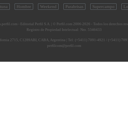
tuna
Hombre
Weekend
Parabrisas
Supercampo
Lo
.perfil.com - Editorial Perfil S.A.
| © Perfil.com 2006-2026 - Todos los derechos re
Registro de Propiedad Intelectual: Nro. 5346433
fornia 2715
,
C1289ABI
,
CABA, Argentina
| Tel:
(+5411) 7091-4921
/
(+5411) 709
perfilcom@perfil.com