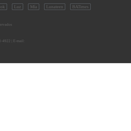
ok
Luz
Mía
Lunateen
BATimes
servados
1-4922
| E-mail: