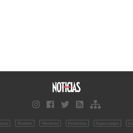
tuna
Hombre
Weekend
Parabrisas
Supercampo
Lo