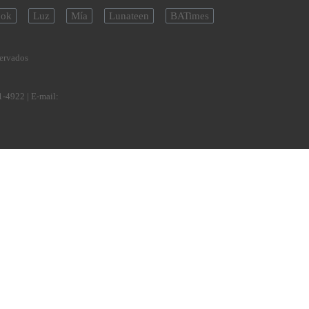
ok
Luz
Mía
Lunateen
BATimes
servados
1-4922
| E-mail: