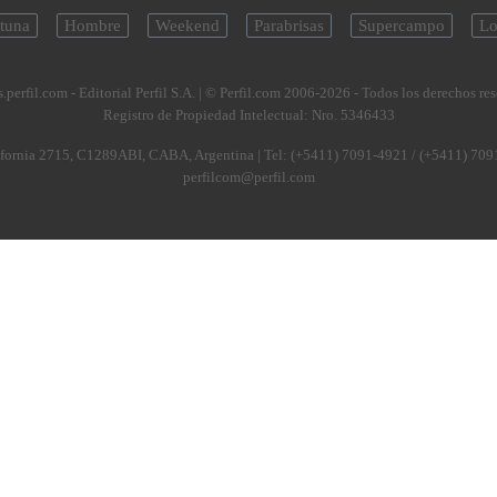
tuna
Hombre
Weekend
Parabrisas
Supercampo
Lo
.perfil.com - Editorial Perfil S.A.
| © Perfil.com 2006-2026 - Todos los derechos re
Registro de Propiedad Intelectual: Nro. 5346433
fornia 2715
,
C1289ABI
,
CABA, Argentina
| Tel:
(+5411) 7091-4921
/
(+5411) 709
perfilcom@perfil.com