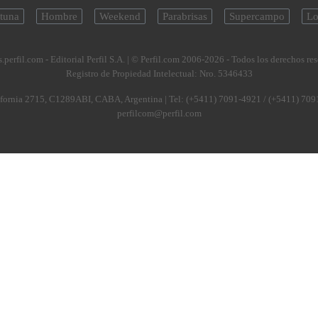
tuna
Hombre
Weekend
Parabrisas
Supercampo
Lo
.perfil.com - Editorial Perfil S.A.
| © Perfil.com 2006-2026 - Todos los derechos re
Registro de Propiedad Intelectual: Nro. 5346433
fornia 2715
,
C1289ABI
,
CABA, Argentina
| Tel:
(+5411) 7091-4921
/
(+5411) 709
perfilcom@perfil.com