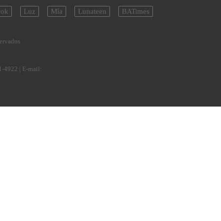
ok
Luz
Mía
Lunateen
BATimes
servados
1-4922
| E-mail: