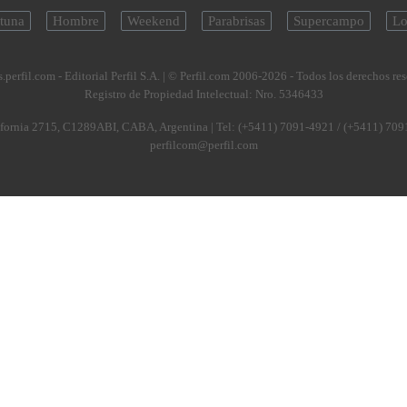
tuna
Hombre
Weekend
Parabrisas
Supercampo
Lo
.perfil.com - Editorial Perfil S.A.
| © Perfil.com 2006-2026 - Todos los derechos re
Registro de Propiedad Intelectual: Nro. 5346433
fornia 2715
,
C1289ABI
,
CABA, Argentina
| Tel:
(+5411) 7091-4921
/
(+5411) 709
perfilcom@perfil.com