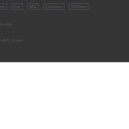
ok
Luz
Mía
Lunateen
BATimes
servados
1-4922
| E-mail: