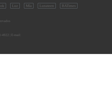
ok
Luz
Mía
Lunateen
BATimes
servados
1-4922
| E-mail: