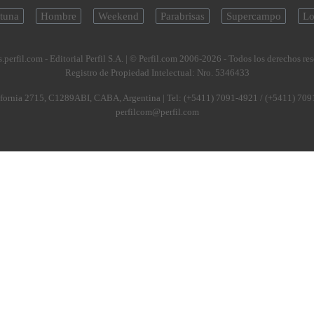
tuna
Hombre
Weekend
Parabrisas
Supercampo
Lo
.perfil.com - Editorial Perfil S.A.
| © Perfil.com 2006-2026 - Todos los derechos re
Registro de Propiedad Intelectual: Nro. 5346433
fornia 2715
,
C1289ABI
,
CABA, Argentina
| Tel:
(+5411) 7091-4921
/
(+5411) 709
perfilcom@perfil.com