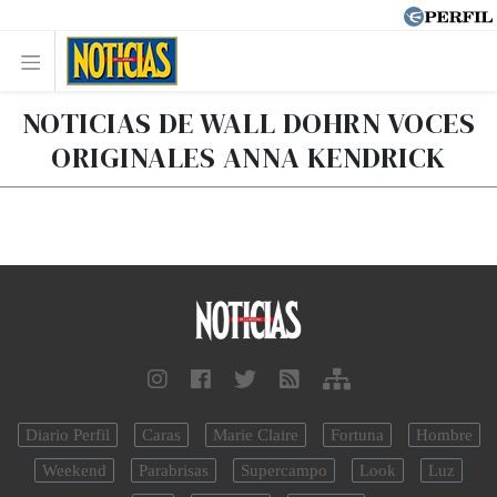
NOTICIAS DE WALL DOHRN VOCES
ORIGINALES ANNA KENDRICK
Diario Perfil
Caras
Marie Claire
Fortuna
Hombre
Weekend
Parabrisas
Supercampo
Look
Luz