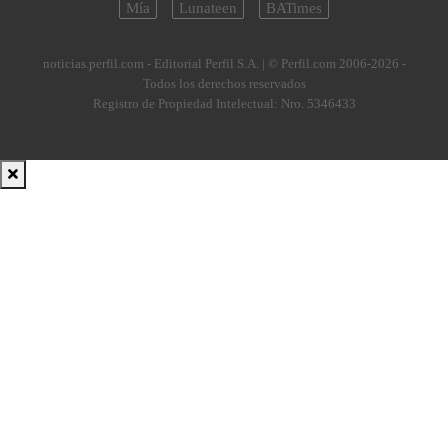
Mía
Lunateen
BATimes
noticias.perfil.com - Editorial Perfil S.A.
| © Perfil.com 2006-2026 -
Todos los derechos reservados
Registro de Propiedad Intelectual: Nro. 5346433