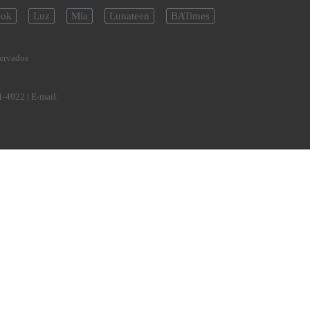
ok
Luz
Mía
Lunateen
BATimes
servados
1-4922
| E-mail: