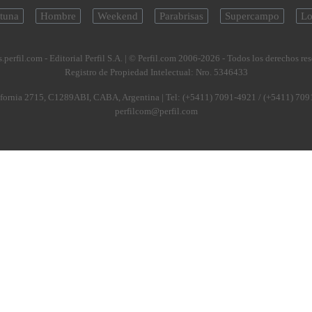
tuna
Hombre
Weekend
Parabrisas
Supercampo
Lo
.perfil.com - Editorial Perfil S.A.
| © Perfil.com 2006-2026 - Todos los derechos re
Registro de Propiedad Intelectual: Nro. 5346433
fornia 2715
,
C1289ABI
,
CABA, Argentina
| Tel:
(+5411) 7091-4921
/
(+5411) 709
perfilcom@perfil.com