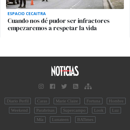
ESPACIO CECAITRA
Cuando nos dé pudor ser infractores
empezaremos a respetar la vida
Diario Perfil
Caras
Marie Claire
Fortuna
Hombre
Weekend
Parabrisas
Supercampo
Look
Luz
Mía
Lunateen
BATimes