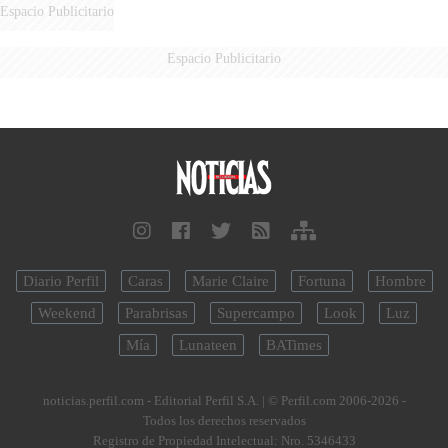
DE MILEI"
Espacio Publicitario
Espacio Publicitario
Diario Perfil
Caras
Marie Claire
Fortuna
Hombre
Weekend
Parabrisas
Supercampo
Look
Luz
Mía
Lunateen
BATimes
noticias.perfil.com - Editorial Perfil S.A.
| © Perfil.com 2006-2026 -
Todos los derechos reservados
Registro de Propiedad Intelectual: Nro. 5346433