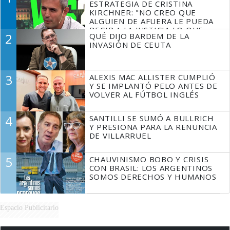
ESTRATEGIA DE CRISTINA
KIRCHNER: "NO CREO QUE
ALGUIEN DE AFUERA LE PUEDA
DECIR A LA JUSTICIA LO QUE
2
QUÉ DIJO BARDEM DE LA
TIENE QUE HACER"
INVASIÓN DE CEUTA
3
ALEXIS MAC ALLISTER CUMPLIÓ
Y SE IMPLANTÓ PELO ANTES DE
VOLVER AL FÚTBOL INGLÉS
4
SANTILLI SE SUMÓ A BULLRICH
Y PRESIONA PARA LA RENUNCIA
DE VILLARRUEL
5
CHAUVINISMO BOBO Y CRISIS
CON BRASIL: LOS ARGENTINOS
SOMOS DERECHOS Y HUMANOS
Espacio Publicitario