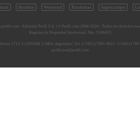
tuna
Hombre
Weekend
Parabrisas
Supercampo
Lo
.perfil.com - Editorial Perfil S.A.
| © Perfil.com 2006-2026 - Todos los derechos re
Registro de Propiedad Intelectual: Nro. 5346433
fornia 2715
,
C1289ABI
,
CABA, Argentina
| Tel:
(+5411) 7091-4921
/
(+5411) 709
perfilcom@perfil.com