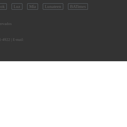
ok
Luz
Mía
Lunateen
BATimes
servados
1-4922
| E-mail: