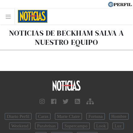
NOTICIAS DE BECKHAM SALVA A
NUESTRO EQUIPO
Diario Perfil
Caras
Marie Claire
Fortuna
Hombre
Weekend
Parabrisas
Supercampo
Look
Luz