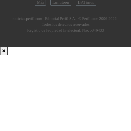
Mía
Lunateen
BATimes
noticias.perfil.com - Editorial Perfil S.A.
| © Perfil.com 2006-2026 -
Todos los derechos reservados
Registro de Propiedad Intelectual: Nro. 5346433