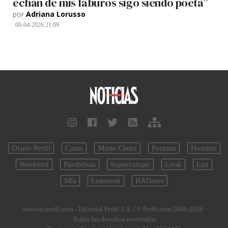
echan de mis laburos sigo siendo poeta”
por
Adriana Lorusso
09-04-2026 21:09
Diario Perfil
Caras
Marie Claire
Fortuna
Hombre
Weekend
Parabrisas
Supercampo
Look
Luz
Mía
Lunateen
BATimes
noticias.perfil.com - Editorial Perfil S.A.
| © Perfil.com 2006-2026 -
Todos los derechos reservados