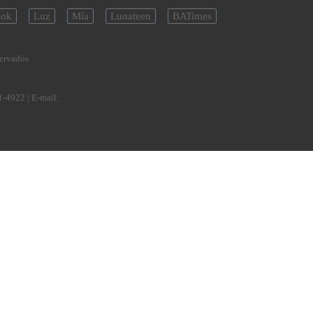
ok
Luz
Mía
Lunateen
BATimes
servados
1-4922
| E-mail: