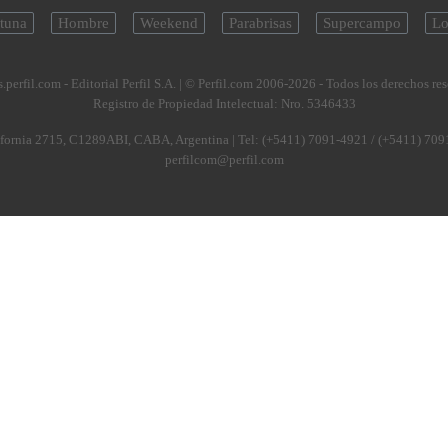
tuna
Hombre
Weekend
Parabrisas
Supercampo
Lo
.perfil.com - Editorial Perfil S.A.
| © Perfil.com 2006-2026 - Todos los derechos re
Registro de Propiedad Intelectual: Nro. 5346433
fornia 2715
,
C1289ABI
,
CABA, Argentina
| Tel:
(+5411) 7091-4921
/
(+5411) 709
perfilcom@perfil.com