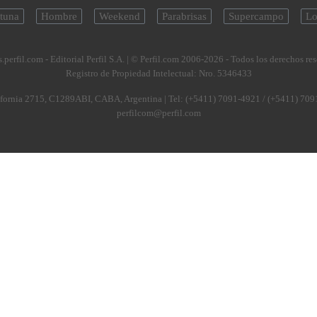
tuna
Hombre
Weekend
Parabrisas
Supercampo
Lo
.perfil.com - Editorial Perfil S.A.
| © Perfil.com 2006-2026 - Todos los derechos re
Registro de Propiedad Intelectual: Nro. 5346433
fornia 2715
,
C1289ABI
,
CABA, Argentina
| Tel:
(+5411) 7091-4921
/
(+5411) 709
perfilcom@perfil.com