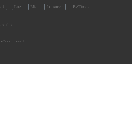
ok
Luz
Mía
Lunateen
BATimes
servados
1-4922
| E-mail: