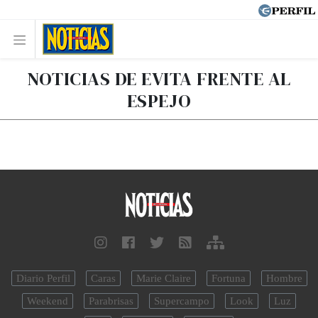
NOTICIAS DE EVITA FRENTE AL
ESPEJO
Diario Perfil
Caras
Marie Claire
Fortuna
Hombre
Weekend
Parabrisas
Supercampo
Look
Luz