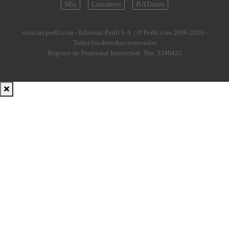
Mía
Lunateen
BATimes
noticias.perfil.com - Editorial Perfil S.A.
| © Perfil.com 2006-2026 -
Todos los derechos reservados
Registro de Propiedad Intelectual: Nro. 5346433