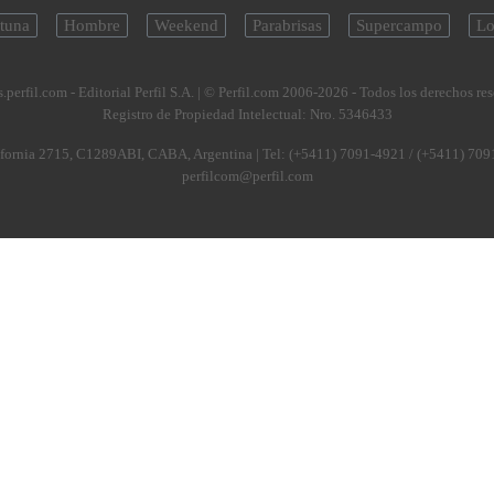
tuna
Hombre
Weekend
Parabrisas
Supercampo
Lo
.perfil.com - Editorial Perfil S.A.
| © Perfil.com 2006-2026 - Todos los derechos re
Registro de Propiedad Intelectual: Nro. 5346433
fornia 2715
,
C1289ABI
,
CABA, Argentina
| Tel:
(+5411) 7091-4921
/
(+5411) 709
perfilcom@perfil.com