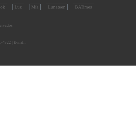
ok
Luz
Mía
Lunateen
BATimes
servados
1-4922
| E-mail: