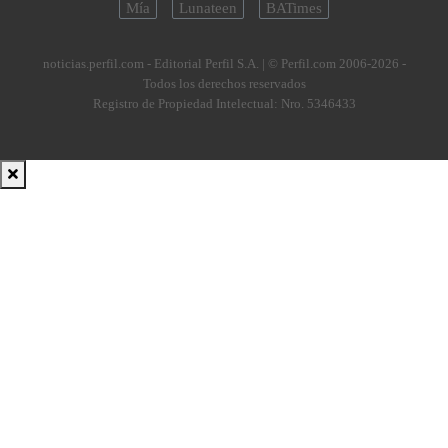
Mía
Lunateen
BATimes
noticias.perfil.com - Editorial Perfil S.A.
| © Perfil.com 2006-2026 -
Todos los derechos reservados
Registro de Propiedad Intelectual: Nro. 5346433