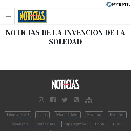
NOTICIAS DE LA INVENCION DE LA
SOLEDAD
Diario Perfil
Caras
Marie Claire
Fortuna
Hombre
Weekend
Parabrisas
Supercampo
Look
Luz