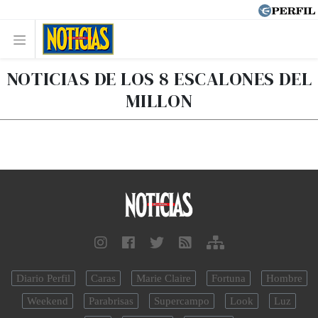
NOTICIAS DE LOS 8 ESCALONES DEL
MILLON
Diario Perfil
Caras
Marie Claire
Fortuna
Hombre
Weekend
Parabrisas
Supercampo
Look
Luz