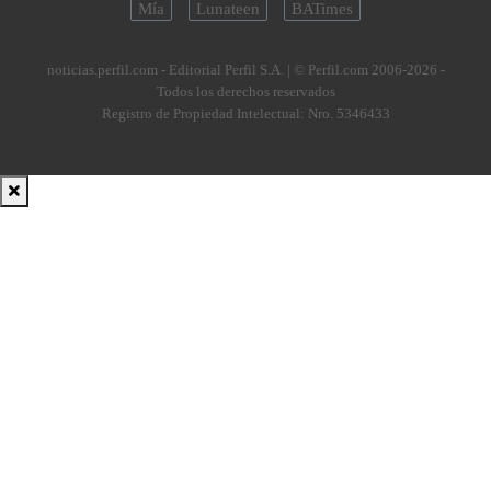
Mía
Lunateen
BATimes
noticias.perfil.com - Editorial Perfil S.A.
| © Perfil.com 2006-2026 -
Todos los derechos reservados
Registro de Propiedad Intelectual: Nro. 5346433