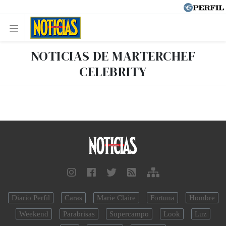
NOTICIAS DE MARTERCHEF
CELEBRITY
Diario Perfil
Caras
Marie Claire
Fortuna
Hombre
Weekend
Parabrisas
Supercampo
Look
Luz