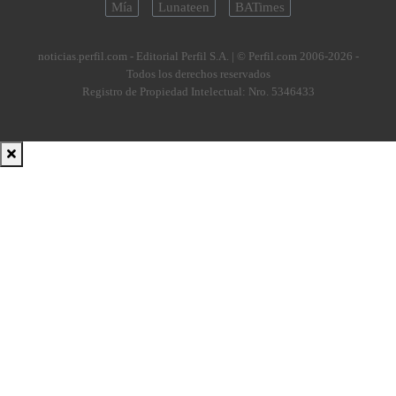
Mía
Lunateen
BATimes
noticias.perfil.com - Editorial Perfil S.A.
| © Perfil.com 2006-2026 -
Todos los derechos reservados
Registro de Propiedad Intelectual: Nro. 5346433