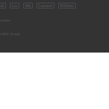
ok
Luz
Mía
Lunateen
BATimes
servados
1-4922
| E-mail: