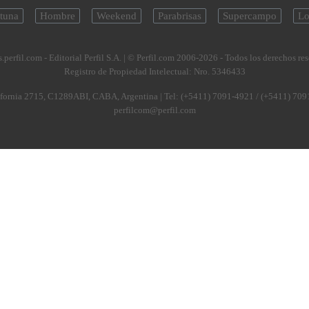
tuna
Hombre
Weekend
Parabrisas
Supercampo
Lo
.perfil.com - Editorial Perfil S.A.
| © Perfil.com 2006-2026 - Todos los derechos re
Registro de Propiedad Intelectual: Nro. 5346433
fornia 2715
,
C1289ABI
,
CABA, Argentina
| Tel:
(+5411) 7091-4921
/
(+5411) 709
perfilcom@perfil.com