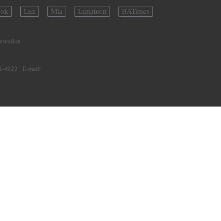
ok
Luz
Mía
Lunateen
BATimes
servados
1-4922
| E-mail: