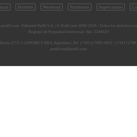
tuna
Hombre
Weekend
Parabrisas
Supercampo
Lo
.perfil.com - Editorial Perfil S.A.
| © Perfil.com 2006-2026 - Todos los derechos re
Registro de Propiedad Intelectual: Nro. 5346433
fornia 2715
,
C1289ABI
,
CABA, Argentina
| Tel:
(+5411) 7091-4921
/
(+5411) 709
perfilcom@perfil.com