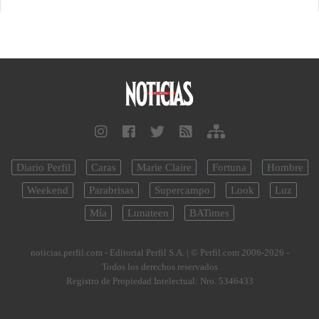
Diario Perfil
Caras
Marie Claire
Fortuna
Hombre
Weekend
Parabrisas
Supercampo
Look
Luz
Mía
Lunateen
BATimes
noticias.perfil.com - Editorial Perfil S.A.
| © Perfil.com 2006-2026 -
Todos los derechos reservados
Registro de Propiedad Intelectual: Nro. 5346433