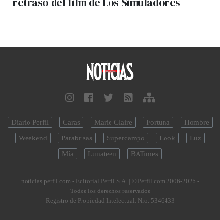
retraso del film de Los Simuladores
Diario Perfil
Caras
Marie Claire
Fortuna
Hombre
Weekend
Parabrisas
Supercampo
Look
Luz
Mía
Lunateen
BATimes
noticias.perfil.com - Editorial Perfil S.A.
| © Perfil.com 2006-2026 -
Todos los derechos reservados
Registro de Propiedad Intelectual: Nro. 5346433