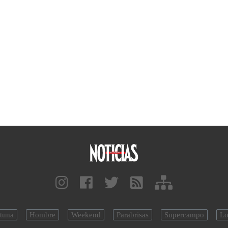
tuna
Hombre
Weekend
Parabrisas
Supercampo
Lo