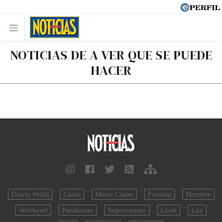
NOTICIAS DE A VER QUE SE PUEDE
HACER
Diario Perfil
Caras
Marie Claire
Fortuna
Hombre
Weekend
Parabrisas
Supercampo
Look
Luz