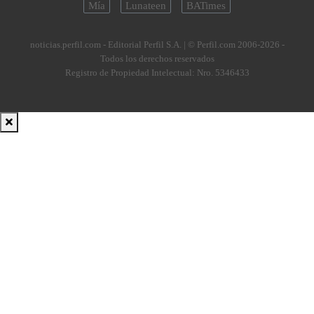
Mía
Lunateen
BATimes
noticias.perfil.com - Editorial Perfil S.A.
| © Perfil.com 2006-2026 -
Todos los derechos reservados
Registro de Propiedad Intelectual: Nro. 5346433