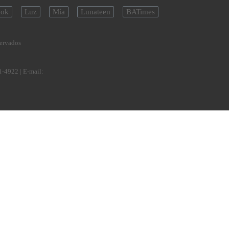
ok
Luz
Mía
Lunateen
BATimes
servados
1-4922
| E-mail: