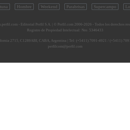
tuna
Hombre
Weekend
Parabrisas
Supercampo
Lo
.perfil.com - Editorial Perfil S.A.
| © Perfil.com 2006-2026 - Todos los derechos re
Registro de Propiedad Intelectual: Nro. 5346433
fornia 2715
,
C1289ABI
,
CABA, Argentina
| Tel:
(+5411) 7091-4921
/
(+5411) 709
perfilcom@perfil.com