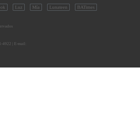
ok
Luz
Mía
Lunateen
BATimes
servados
1-4922
| E-mail: