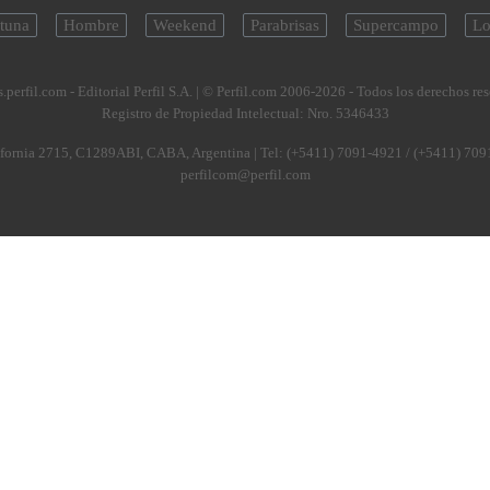
tuna
Hombre
Weekend
Parabrisas
Supercampo
Lo
.perfil.com - Editorial Perfil S.A.
| © Perfil.com 2006-2026 - Todos los derechos re
Registro de Propiedad Intelectual: Nro. 5346433
fornia 2715
,
C1289ABI
,
CABA, Argentina
| Tel:
(+5411) 7091-4921
/
(+5411) 709
perfilcom@perfil.com