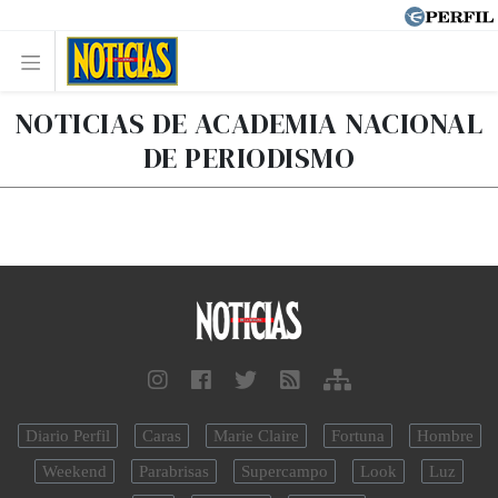
NOTICIAS DE ACADEMIA NACIONAL
DE PERIODISMO
Diario Perfil
Caras
Marie Claire
Fortuna
Hombre
Weekend
Parabrisas
Supercampo
Look
Luz