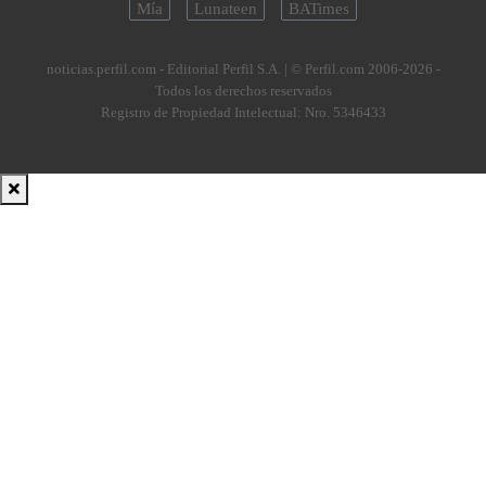
Mía
Lunateen
BATimes
noticias.perfil.com - Editorial Perfil S.A.
| © Perfil.com 2006-2026 -
Todos los derechos reservados
Registro de Propiedad Intelectual: Nro. 5346433