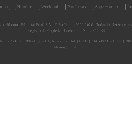
tuna
Hombre
Weekend
Parabrisas
Supercampo
Lo
.perfil.com - Editorial Perfil S.A.
| © Perfil.com 2006-2026 - Todos los derechos re
Registro de Propiedad Intelectual: Nro. 5346433
fornia 2715
,
C1289ABI
,
CABA, Argentina
| Tel:
(+5411) 7091-4921
/
(+5411) 709
perfilcom@perfil.com