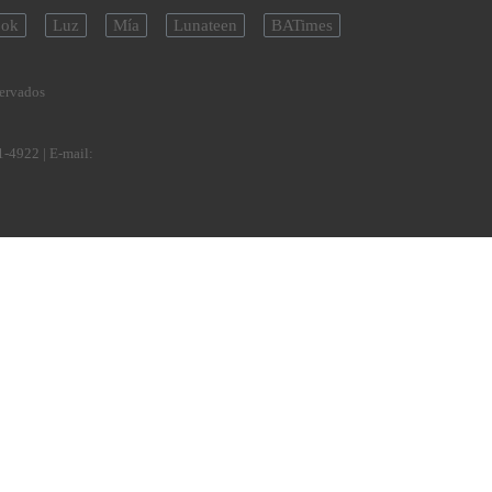
ok
Luz
Mía
Lunateen
BATimes
servados
1-4922
| E-mail: