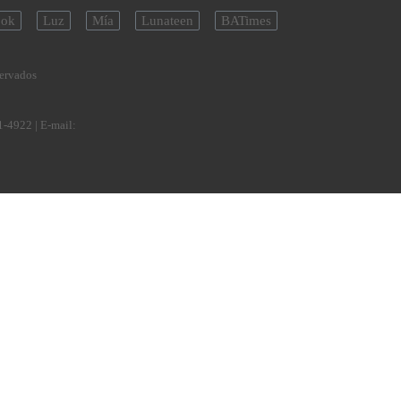
ok
Luz
Mía
Lunateen
BATimes
servados
1-4922
| E-mail: