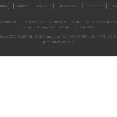
tuna
Hombre
Weekend
Parabrisas
Supercampo
Lo
.perfil.com - Editorial Perfil S.A.
| © Perfil.com 2006-2026 - Todos los derechos re
Registro de Propiedad Intelectual: Nro. 5346433
fornia 2715
,
C1289ABI
,
CABA, Argentina
| Tel:
(+5411) 7091-4921
/
(+5411) 709
perfilcom@perfil.com