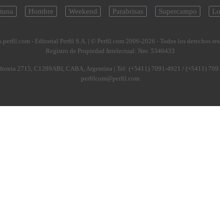
tuna
Hombre
Weekend
Parabrisas
Supercampo
Lo
.perfil.com - Editorial Perfil S.A.
| © Perfil.com 2006-2026 - Todos los derechos re
Registro de Propiedad Intelectual: Nro. 5346433
fornia 2715
,
C1289ABI
,
CABA, Argentina
| Tel:
(+5411) 7091-4921
/
(+5411) 709
perfilcom@perfil.com