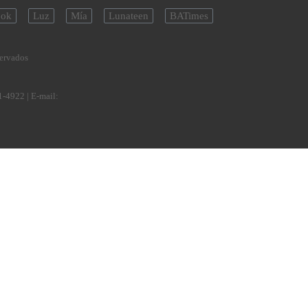
ok
Luz
Mía
Lunateen
BATimes
servados
1-4922
| E-mail: