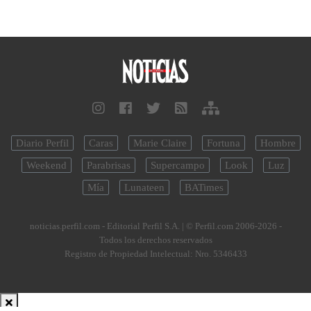
Diario Perfil
Caras
Marie Claire
Fortuna
Hombre
Weekend
Parabrisas
Supercampo
Look
Luz
Mía
Lunateen
BATimes
noticias.perfil.com - Editorial Perfil S.A.
| © Perfil.com 2006-2026 -
Todos los derechos reservados
Registro de Propiedad Intelectual: Nro. 5346433