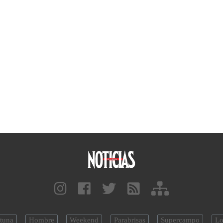
tuna
Hombre
Weekend
Parabrisas
Supercampo
Lo