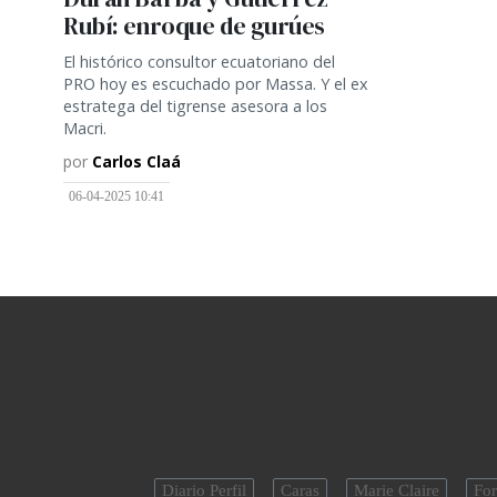
Rubí: enroque de gurúes
El histórico consultor ecuatoriano del
PRO hoy es escuchado por Massa. Y el ex
estratega del tigrense asesora a los
Macri.
por
Carlos Claá
06-04-2025 10:41
Diario Perfil
Caras
Marie Claire
For