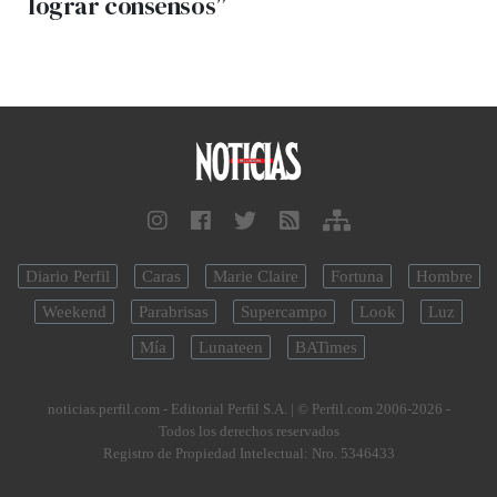
lograr consensos”
Diario Perfil
Caras
Marie Claire
Fortuna
Hombre
Weekend
Parabrisas
Supercampo
Look
Luz
Mía
Lunateen
BATimes
noticias.perfil.com - Editorial Perfil S.A.
| © Perfil.com 2006-2026 -
Todos los derechos reservados
Registro de Propiedad Intelectual: Nro. 5346433