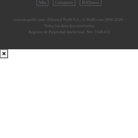
Mía
Lunateen
BATimes
noticias.perfil.com - Editorial Perfil S.A.
| © Perfil.com 2006-2026 -
Todos los derechos reservados
Registro de Propiedad Intelectual: Nro. 5346433