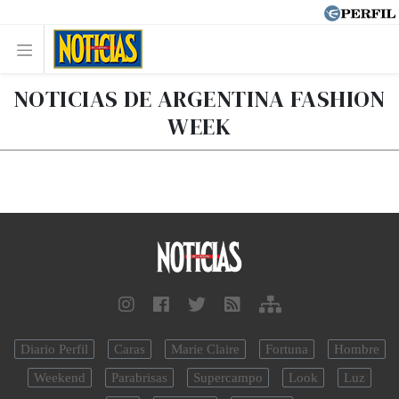
NOTICIAS DE ARGENTINA FASHION
WEEK
Diario Perfil
Caras
Marie Claire
Fortuna
Hombre
Weekend
Parabrisas
Supercampo
Look
Luz