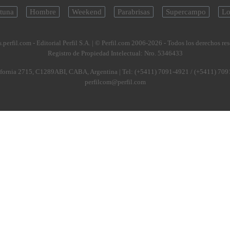
tuna
Hombre
Weekend
Parabrisas
Supercampo
Lo
.perfil.com - Editorial Perfil S.A.
| © Perfil.com 2006-2026 - Todos los derechos re
Registro de Propiedad Intelectual: Nro. 5346433
fornia 2715
,
C1289ABI
,
CABA, Argentina
| Tel:
(+5411) 7091-4921
/
(+5411) 709
perfilcom@perfil.com