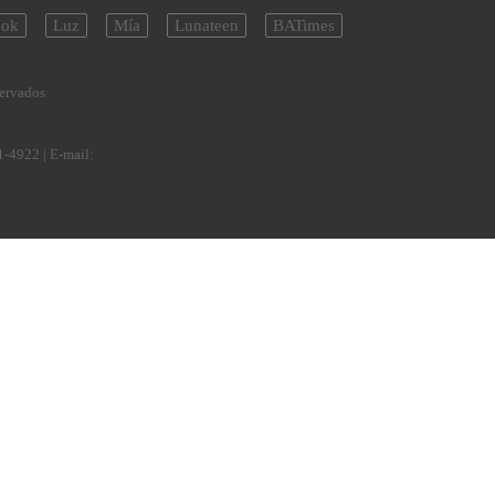
ok
Luz
Mía
Lunateen
BATimes
servados
1-4922
| E-mail: