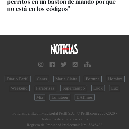
perritos en un bastón de mando porque
no está en los códigos"
Diario Perfil
Caras
Marie Claire
Fortuna
Hombre
Weekend
Parabrisas
Supercampo
Look
Luz
Mía
Lunateen
BATimes
noticias.perfil.com - Editorial Perfil S.A.
| © Perfil.com 2006-2026 -
Todos los derechos reservados
Registro de Propiedad Intelectual: Nro. 5346433